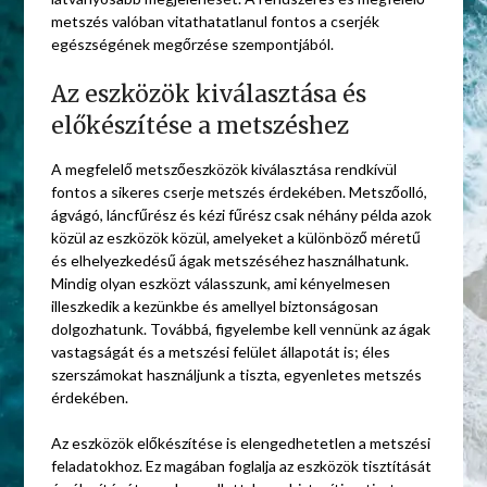
metszés valóban vitathatatlanul fontos a cserjék
egészségének megőrzése szempontjából.
Az eszközök kiválasztása és
előkészítése a metszéshez
A megfelelő metszőeszközök kiválasztása rendkívül
fontos a sikeres cserje metszés érdekében. Metszőolló,
ágvágó, láncfűrész és kézi fűrész csak néhány példa azok
közül az eszközök közül, amelyeket a különböző méretű
és elhelyezkedésű ágak metszéséhez használhatunk.
Mindig olyan eszközt válasszunk, ami kényelmesen
illeszkedik a kezünkbe és amellyel biztonságosan
dolgozhatunk. Továbbá, figyelembe kell vennünk az ágak
vastagságát és a metszési felület állapotát is; éles
szerszámokat használjunk a tiszta, egyenletes metszés
érdekében.
Az eszközök előkészítése is elengedhetetlen a metszési
feladatokhoz. Ez magában foglalja az eszközök tisztítását