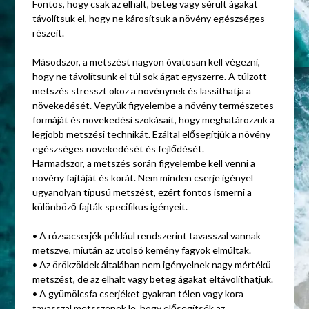
Fontos, hogy csak az elhalt, beteg vagy sérült ágakat
távolítsuk el, hogy ne károsítsuk a növény egészséges
részeit.
Másodszor, a metszést nagyon óvatosan kell végezni,
hogy ne távolítsunk el túl sok ágat egyszerre. A túlzott
metszés stresszt okoz a növénynek és lassíthatja a
növekedését. Vegyük figyelembe a növény természetes
formáját és növekedési szokásait, hogy meghatározzuk a
legjobb metszési technikát. Ezáltal elősegítjük a növény
egészséges növekedését és fejlődését.
Harmadszor, a metszés során figyelembe kell venni a
növény fajtáját és korát. Nem minden cserje igényel
ugyanolyan típusú metszést, ezért fontos ismerni a
különböző fajták specifikus igényeit.
• A rózsacserjék például rendszerint tavasszal vannak
metszve, miután az utolsó kemény fagyok elmúltak.
• Az örökzöldek általában nem igényelnek nagy mértékű
metszést, de az elhalt vagy beteg ágakat eltávolíthatjuk.
• A gyümölcsfa cserjéket gyakran télen vagy kora
tavasszal metsszenek le, hogy elősegítsék az