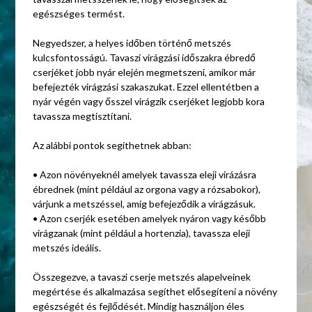
egészséges termést.
Negyedszer, a helyes időben történő metszés
kulcsfontosságú. Tavaszi virágzási időszakra ébredő
cserjéket jobb nyár elején megmetszeni, amikor már
befejezték virágzási szakaszukat. Ezzel ellentétben a
nyár végén vagy ősszel virágzik cserjéket legjobb kora
tavassza megtisztítani.
Az alábbi pontok segíthetnek abban:
• Azon növényeknél amelyek tavassza eleji virázásra
ébrednek (mint például az orgona vagy a rózsabokor),
várjunk a metszéssel, amíg befejeződik a virágzásuk.
• Azon cserjék esetében amelyek nyáron vagy később
virágzanak (mint például a hortenzia), tavassza eleji
metszés ideális.
Összegezve, a tavaszi cserje metszés alapelveinek
megértése és alkalmazása segíthet elősegíteni a növény
egészségét és fejlődését. Mindig használjon éles