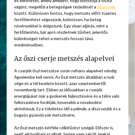
és élesítését, amely amellett, hogy biztosítja a tiszta
vágást, megelőzi a betegségek terjedését a
növények
között. Különösen fontos, hogy metszés előtt tüzetes
fertőtlenítést végezzünk, különösen, ha beteg
növényekkel is dolgozunk. Egy olyan eljárás, mint a
fertőtlenítés, bár apró részletnek tűnhet, jelentős
különbséget tehet a metszés hosszú távú
eredményében.
Az őszi cserje metszés alapelvei
A cserjék őszi metszése során néhány alapelvet mindig
figyelembe kell venni. Az őszi metszés általában a nyár
vége és a tél kezdete között, azaz szeptembertől
novemberig tart. Ebben az időszakban a cserjék
energiájukat már a gyökerek fejlesztésére és a télre való
felkészülésre fordítják, kevesebb a növekedési
aktivitásuk. Ez a tökéletes idő a pálmák, a díszcserjék és a
bogyós gyümölcsök metszésére.
Az őszi metszés kétféle célkitűzést szolgál. Először is,
segít eltávolítani az elhalt, beteg vagy sérült ágakat,