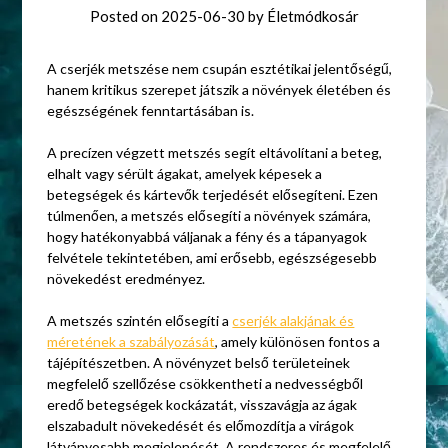
Posted on
2025-06-30
by
Életmódkosár
A cserjék metszése nem csupán esztétikai jelentőségű,
hanem kritikus szerepet játszik a növények életében és
egészségének fenntartásában is.
A precízen végzett metszés segít eltávolítani a beteg,
elhalt vagy sérült ágakat, amelyek képesek a
betegségek és kártevők terjedését elősegíteni. Ezen
túlmenően, a metszés elősegíti a növények számára,
hogy hatékonyabbá váljanak a fény és a tápanyagok
felvétele tekintetében, ami erősebb, egészségesebb
növekedést eredményez.
A metszés szintén elősegíti a
cserjék alakjának és
méretének a szabályozását
, amely különösen fontos a
tájépítészetben. A növényzet belső területeinek
megfelelő szellőzése csökkentheti a nedvességből
eredő betegségek kockázatát, visszavágja az ágak
elszabadult növekedését és előmozdítja a virágok
látványosabb megjelenését. A rendszeres és megfelelő