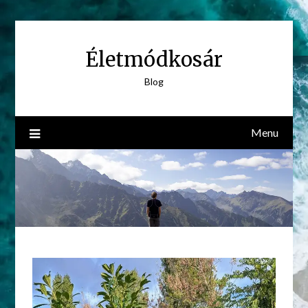
Skip
to
content
Életmódkosár
Blog
Menu