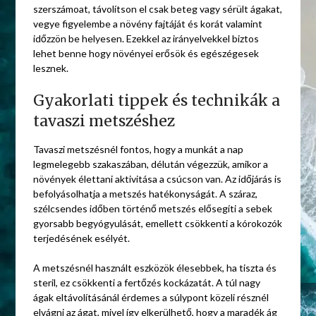
szerszámoat, távolítson el csak beteg vagy sérült ágakat,
vegye figyelembe a növény fajtáját és korát valamint
időzzön be helyesen. Ezekkel az irányelvekkel biztos
lehet benne hogy növényei erősök és egészégesek
lesznek.
Gyakorlati tippek és technikák a
tavaszi metszéshez
Tavaszi metszésnél fontos, hogy a munkát a nap
legmelegebb szakaszában, délután végezzük, amikor a
növények élettani aktivitása a csúcson van. Az időjárás is
befolyásolhatja a metszés hatékonyságát. A száraz,
szélcsendes időben történő metszés elősegíti a sebek
gyorsabb begyógyulását, emellett csökkenti a kórokozók
terjedésének esélyét.
A metszésnél használt eszközök élesebbek, ha tiszta és
steril, ez csökkenti a fertőzés kockázatát. A túl nagy
ágak eltávolításánál érdemes a súlypont közeli résznél
elvágni az ágat, mivel így elkerülhető, hogy a maradék ág