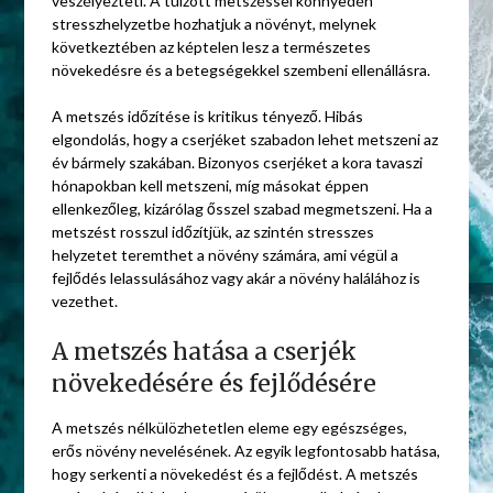
veszélyezteti. A túlzott metszéssel könnyedén
stresszhelyzetbe hozhatjuk a növényt, melynek
következtében az képtelen lesz a természetes
növekedésre és a betegségekkel szembeni ellenállásra.
A metszés időzítése is kritikus tényező. Hibás
elgondolás, hogy a cserjéket szabadon lehet metszeni az
év bármely szakában. Bizonyos cserjéket a kora tavaszi
hónapokban kell metszeni, míg másokat éppen
ellenkezőleg, kizárólag ősszel szabad megmetszeni. Ha a
metszést rosszul időzítjük, az szintén stresszes
helyzetet teremthet a növény számára, ami végül a
fejlődés lelassulásához vagy akár a növény halálához is
vezethet.
A metszés hatása a cserjék
növekedésére és fejlődésére
A metszés nélkülözhetetlen eleme egy egészséges,
erős növény nevelésének. Az egyik legfontosabb hatása,
hogy serkenti a növekedést és a fejlődést. A metszés