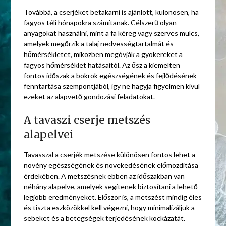
Továbbá, a cserjéket betakarni is ajánlott, különösen, ha
fagyos téli hónapokra számítanak. Célszerű olyan
anyagokat használni, mint a fa kéreg vagy szerves mulcs,
amelyek megőrzik a talaj nedvességtartalmát és
hőmérsékletet, miközben megóvják a gyökereket a
fagyos hőmérséklet hatásaitól. Az ősz a kiemelten
fontos időszak a bokrok egészségének és fejlődésének
fenntartása szempontjából, így ne hagyja figyelmen kívül
ezeket az alapvető gondozási feladatokat.
A tavaszi cserje metszés
alapelvei
Tavasszal a cserjék metszése különösen fontos lehet a
növény egészségének és növekedésének előmozdítása
érdekében. A metszésnek ebben az időszakban van
néhány alapelve, amelyek segítenek biztosítani a lehető
legjobb eredményeket. Először is, a metszést mindig éles
és tiszta eszközökkel kell végezni, hogy minimalizáljuk a
sebeket és a betegségek terjedésének kockázatát.