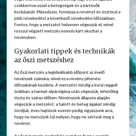
csökkentve ezzel a betegségek és a kártevők
kockázatát. Másodszor, formázza a növényt és ösztönzi a
jobb növekedést a következő növekedési időszakban.
Fontos, hogy a metszést helyesen végezzük el, mivel
rosszul végzett metszés komoly kárt okozhat a
növényben.
Gyakorlati tippek és technikák
az őszi metszéshez
Az őszi metszés a legideálisabb időpont az évelő
növények számára, mivel ez a növény pihenési
időszakának kezdete. A metszést mindig a korai reggeli
órákban, a harmat elpárolgása után végezzük, lehetőleg
tiszta és száraz időben. Növényünk állapota alapján
végezzük a metszést: a halott és beteg ágakat mindig
töröljük, éves hajtások esetén pedig vigyázzunk arra,
hogy ne metszünk túl mélyen, hogy ne sértsük meg a
növényt.
Az őszi metszés technikája nagyban függ a cserjék