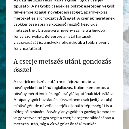
típusától. A nagyobb cserjék és bokrok esetében vegyük
figyelembe az ágak növekedési szögét, az árnyékolás
mértékét és a lombozat sűrűségét. A cserjék méretének
csökkentése során a középső részből kezdjük a
metszést, így biztosítva a növény számára a legjobb
fényviszonyokat. Beleértve a fiatal hajtások
visszavágását is, amelyek nehezíthetik a többi növény
fényhez jutását.
A cserje metszés utáni gondozás
ősszel
A cserjék metszése után nem fejeződhet be a
növényekkel történő foglalkozás. Különösen fontos a
növény méretének és egészségi állapotának biztosítása.
A tápanyagok hozzáadása ősszel nem csak javítja a talaj
minőségét, de növeli a cserjék ellenálló képességét is a
hideg tél számára. Ásványi anyagokban gazdag komposzt
vagy szerves trágya segít a cserjék regenerálódásában a
metszés után, míg a víz végzi az öntözőmunkát.