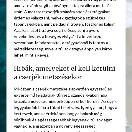
amely tovább segít a növénynek talpra állni a metszés
után. A metszett cserjék számára speciális trágyákat
érdemes választani, melyek gazdagok a szükséges
tápanyagokban, mint például nitrogén, foszfor és kálium.
Az alkalmazott trágya segít elősegíteni a gyors
növekedést és a bőséges virágzást a következő
szezonban. Mindazonáltal, a trágyázásnál is fontos a
mértékletesség, mivel a túl sok trágya éppolyan káros
lehet, mint a kevés.
Hibák, amelyeket el kell kerülni
a cserjék metszésekor
Miközben a cserjék metszése alapvetően egyszerű és
egyértelmű feladatnak tűnhet, számos gyakori hiba
létezik, amelyeket mindenképpen el kell kerülni. Az egyik
leggyakoribb hiba a túlzott metszés. Igen gyakori, hogy a
kertészek, annak érdekében, hogy a bokrok még
sűrűbbek és egészségesebbek legyenek, túl sok ágat
vágnak le, ami azonban a növény egészségét