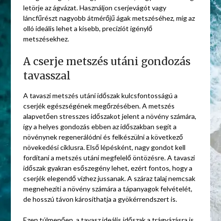
letörje az ágvázat. Használjon cserjevágót vagy
láncfűrészt nagyobb átmérőjű ágak metszéséhez, míg az
olló ideális lehet a kisebb, precíziót igénylő
metszésekhez.
A cserje metszés utáni gondozás
tavasszal
A tavaszi metszés utáni időszak kulcsfontosságú a
cserjék egészségének megőrzésében. A metszés
alapvetően stresszes időszakot jelent a növény számára,
így a helyes gondozás ebben az időszakban segít a
növénynek regenerálódni és felkészülni a következő
növekedési ciklusra. Első lépésként, nagy gondot kell
fordítani a metszés utáni megfelelő öntözésre. A tavaszi
időszak gyakran esőszegény lehet, ezért fontos, hogy a
cserjék elegendő vízhez jussanak. A száraz talaj nemcsak
megnehezíti a növény számára a tápanyagok felvételét,
de hosszú távon károsíthatja a gyökérrendszert is.
Ezen túlmenően, a tavasz ideális időszak a trágyázásra is,