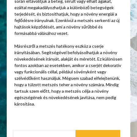
során eltávolítjuk a beteg, sérült vagy elhalt ágakat,
ezáltal megakadályozhatjuk a különböző betegségek
terjedését, és biztosíthatjuk, hogy a növény energiái a
fejlődésre irányulnak. Ezenkívül a metszés serkenti az új
hajtások képződését, ami a növény sűrűbbé és
formásabbá válásához vezet.
Másrészről a metszés hatékony eszköz a cserje
irányításában. Segítségével befolyásolhatjuk a növény
növekedésének irányát, alakját és méretét. Ez különösen
fontos azokban az esetekben, amikor a cserjét dekoratív
vagy funkcionális céllal, például sövényként vagy
szélvédőként használjuk. Mégsem szabad elfelejtenünk,
hogy a túlzott metszés teher a növény számára. Mindig
tartsuk szem előtt, hogy a metszés célja a növény
egészségének és növekedésének javítása, nem pedig
károsítása.
KERESÉS: