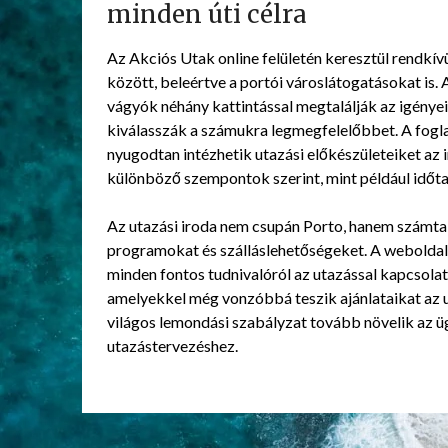
minden úti célra
Az Akciós Utak online felületén keresztül rendkív
között, beleértve a portói városlátogatásokat is. 
vágyók néhány kattintással megtalálják az igényei
kiválasszák a számukra legmegfelelőbbet. A foglal
nyugodtan intézhetik utazási előkészületeiket az 
különböző szempontok szerint, mint például időtar
Az utazási iroda nem csupán Porto, hanem számtala
programokat és szálláslehetőségeket. A weboldalo
minden fontos tudnivalóról az utazással kapcsola
amelyekkel még vonzóbbá teszik ajánlataikat az ut
világos lemondási szabályzat tovább növelik az ü
utazástervezéshez.