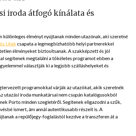
i iroda átfogó kínálata és
 különleges élményt nyújtanak minden utazónak, aki szeretné
ós Utak
csapata a legmegbízhatóbb helyi partnerekkel
tetlen élményeket biztosítsanak. A szakképzett és jól
al segítenek megtalálni a tökéletes programot ebben a
gyelemmel választják ki a legjobb szálláshelyeket és
tervezett programokkal várják az utazókat, akik szeretnék
 Az utazási iroda munkatársai nem csupán katalógusokból
nek Porto minden szegletéről. Segítenek eligazodni a szűk,
sbé ismert, ám annál autentikusabb részeit is. A
tanak a repülőjegy-foglalástól kezdve a transzferen át a