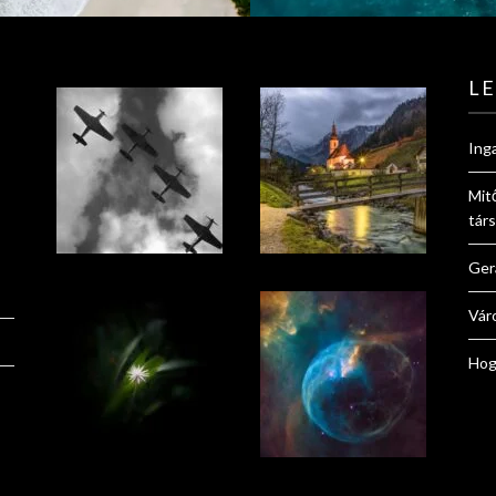
L
Ing
Mit
tár
Ger
Vár
Hog