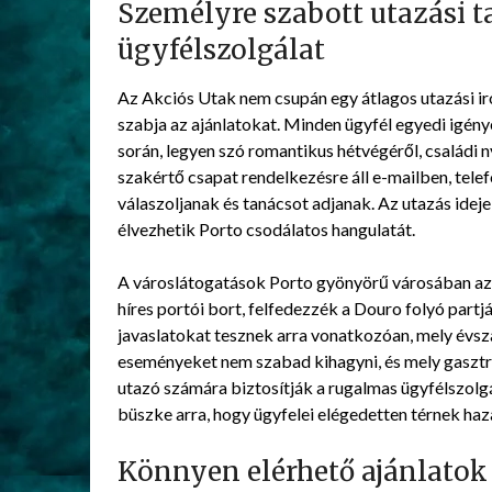
Személyre szabott utazási 
ügyfélszolgálat
Az Akciós Utak nem csupán egy átlagos utazási ir
szabja az ajánlatokat. Minden ügyfél egyedi igén
során, legyen szó romantikus hétvégéről, családi n
szakértő csapat rendelkezésre áll e-mailben, tel
válaszoljanak és tanácsot adjanak. Az utazás idej
élvezhetik Porto csodálatos hangulatát.
A városlátogatások Porto gyönyörű városában az 
híres portói bort, felfedezzék a Douro folyó partjá
javaslatokat tesznek arra vonatkozóan, mely évsza
eseményeket nem szabad kihagyni, és mely gaszt
utazó számára biztosítják a rugalmas ügyfélszol
büszke arra, hogy ügyfelei elégedetten térnek haz
Könnyen elérhető ajánlatok 