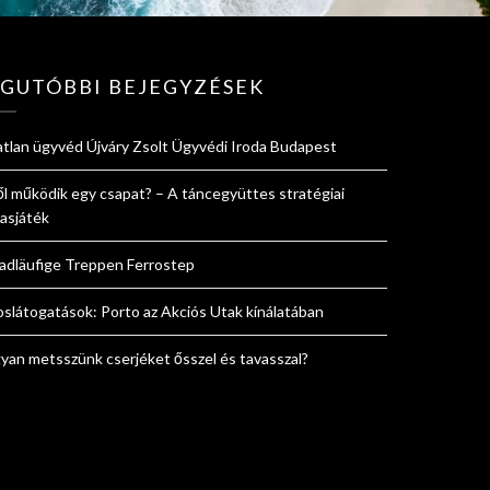
EGUTÓBBI BEJEGYZÉSEK
atlan ügyvéd Újváry Zsolt Ügyvédi Iroda Budapest
ől működik egy csapat? – A táncegyüttes stratégiai
sasjáték
adläufige Treppen Ferrostep
oslátogatások: Porto az Akciós Utak kínálatában
yan metsszünk cserjéket ősszel és tavasszal?