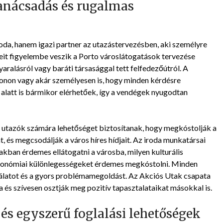
tanácsadás és rugalmas
oda, hanem igazi partner az utazástervezésben, aki személyre
yeit figyelembe veszik a Porto városlátogatások tervezése
yaralásról vagy baráti társasággal tett felfedezőútról. A
efonon vagy akár személyesen is, hogy minden kérdésre
e alatt is bármikor elérhetőek, így a vendégek nyugodtan
utazók számára lehetőséget biztosítanak, hogy megkóstolják a
t, és megcsodálják a város híres hídjait. Az iroda munkatársai
kban érdemes ellátogatni a városba, milyen kulturális
ronómiai különlegességeket érdemes megkóstolni. Minden
gálatot és a gyors problémamegoldást. Az Akciós Utak csapata
a és szívesen osztják meg pozitív tapasztalataikat másokkal is.
és egyszerű foglalási lehetőségek