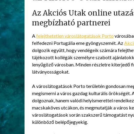
Az Akciós Utak online utazás
megbízható partnerei
A
felejthetetlen városlátogatások Porto
városában
felfedezni Portugália eme gyöngyszemét. Az
Akci
dolgozik együtt, hogy vendégeik számára felejthe
tájékozott kollégák személyre szabott ajánlatokk
lenyűgöző városban. Minden részletre kiterjedő fi
látványosságokat.
A városlátogatások Porto területén gondosan meg
megismerni a város gazdag kulturális örökségét.
dolgoznak, hanem valódi helyismerettel rendelkez
macskaköves utcákon, és megmutatják a város kevé
városlátogatások során szakszerű támogatást nyúj
különböző belépőjegyekig.