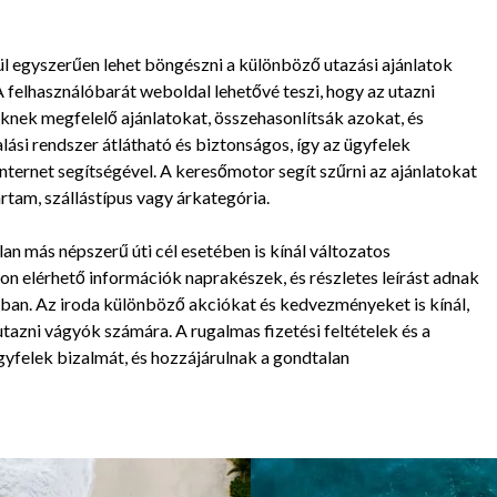
ül egyszerűen lehet böngészni a különböző utazási ajánlatok
A felhasználóbarát weboldal lehetővé teszi, hogy az utazni
knek megfelelő ajánlatokat, összehasonlítsák azokat, és
ási rendszer átlátható és biztonságos, így az ügyfelek
internet segítségével. A keresőmotor segít szűrni az ajánlatokat
tam, szállástípus vagy árkategória.
n más népszerű úti cél esetében is kínál változatos
n elérhető információk naprakészek, és részletes leírást adnak
tban. Az iroda különböző akciókat és kedvezményeket is kínál,
azni vágyók számára. A rugalmas fizetési feltételek és a
gyfelek bizalmát, és hozzájárulnak a gondtalan