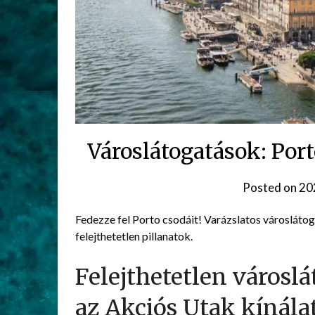
Városlátogatások: Por
Posted on
20
Fedezze fel Porto csodáit! Varázslatos városlát
felejthetetlen pillanatok.
Felejthetetlen városl
az Akciós Utak kínál