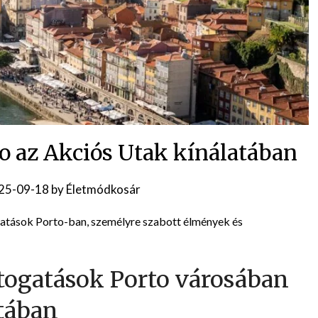
to az Akciós Utak kínálatában
25-09-18
by
Életmódkosár
ogatások Porto-ban, személyre szabott élmények és
átogatások Porto városában
atában