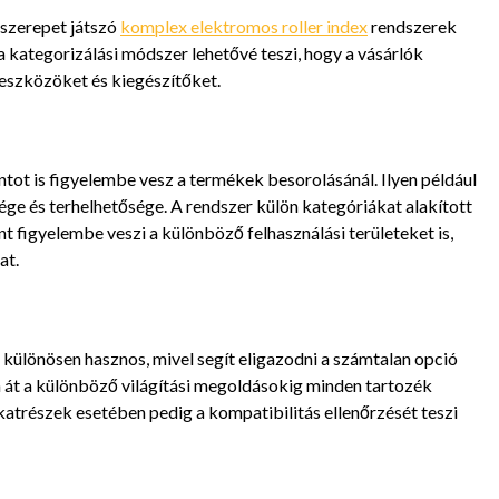
szerepet játszó
komplex elektromos roller index
rendszerek
a kategorizálási módszer lehetővé teszi, hogy a vásárlók
eszközöket és kiegészítőket.
tot is figyelembe vesz a termékek besorolásánál. Ilyen például
sége és terhelhetősége. A rendszer külön kategóriákat alakított
t figyelembe veszi a különböző felhasználási területeket is,
at.
x különösen hasznos, mivel segít eligazodni a számtalan opció
 át a különböző világítási megoldásokig minden tartozék
katrészek esetében pedig a kompatibilitás ellenőrzését teszi