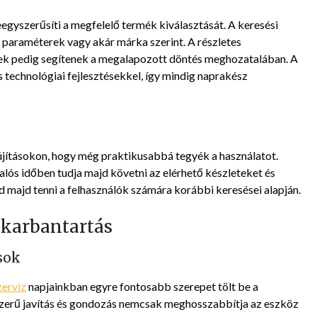
eegyszerűsíti a megfelelő termék kiválasztását. A keresési
paraméterek vagy akár márka szerint. A részletes
gek pedig segítenek a megalapozott döntés meghozatalában. A
s technológiai fejlesztésekkel, így mindig naprakész
újításokon, hogy még praktikusabbá tegyék a használatot.
lós időben tudja majd követni az elérhető készleteket és
d majd tenni a felhasználók számára korábbi keresései alapján.
s karbantartás
ások
zerviz
napjainkban egyre fontosabb szerepet tölt be a
zerű javítás és gondozás nemcsak meghosszabbítja az eszköz