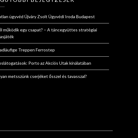
atlan ügyvéd Újváry Zsolt Ügyvédi Iroda Budapest
ől működik egy csapat? – A táncegyüttes stratégiai
sasjáték
adläufige Treppen Ferrostep
oslátogatások: Porto az Akciós Utak kínálatában
yan metsszünk cserjéket ősszel és tavasszal?