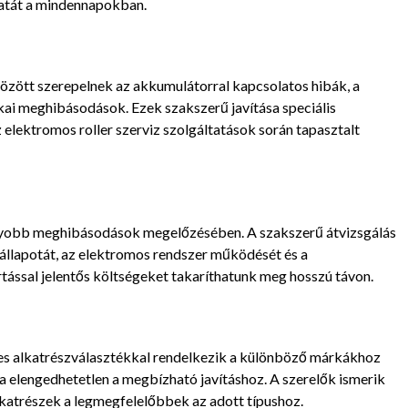
latát a mindennapokban.
özött szerepelnek az akkumulátorral kapcsolatos hibák, a
kai meghibásodások. Ezek szakszerű javítása speciális
elektromos roller szerviz szolgáltatások során tapasztalt
gyobb meghibásodások megelőzésében. A szakszerű átvizsgálás
 állapotát, az elektromos rendszer működését és a
tással jelentős költségeket takaríthatunk meg hosszú távon.
éles alkatrészválasztékkal rendelkezik a különböző márkákhoz
a elengedhetetlen a megbízható javításhoz. A szerelők ismerik
lkatrészek a legmegfelelőbbek az adott típushoz.