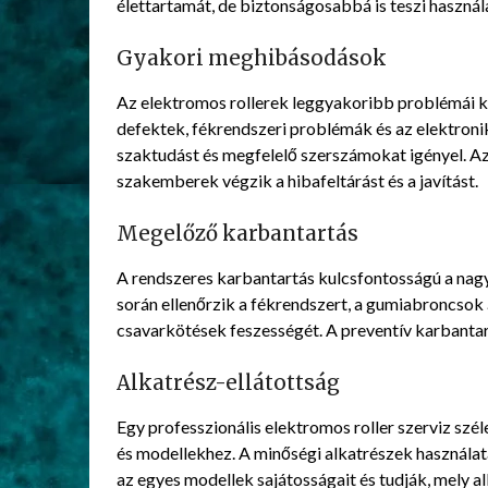
élettartamát, de biztonságosabbá is teszi haszná
Gyakori meghibásodások
Az elektromos rollerek leggyakoribb problémái k
defektek, fékrendszeri problémák és az elektroni
szaktudást és megfelelő szerszámokat igényel. Az 
szakemberek végzik a hibafeltárást és a javítást.
Megelőző karbantartás
A rendszeres karbantartás kulcsfontosságú a na
során ellenőrzik a fékrendszert, a gumiabroncsok
csavarkötések feszességét. A preventív karbantar
Alkatrész-ellátottság
Egy professzionális elektromos roller szerviz sz
és modellekhez. A minőségi alkatrészek használat
az egyes modellek sajátosságait és tudják, mely a