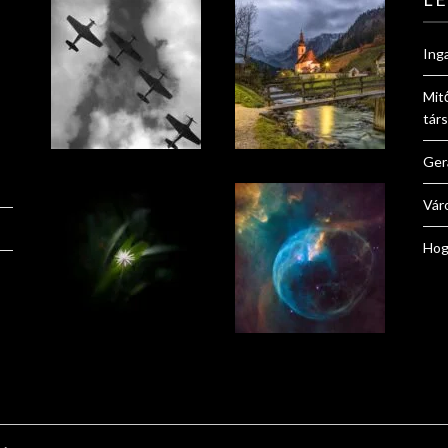
Ing
Mit
tár
Ger
Vár
Hog