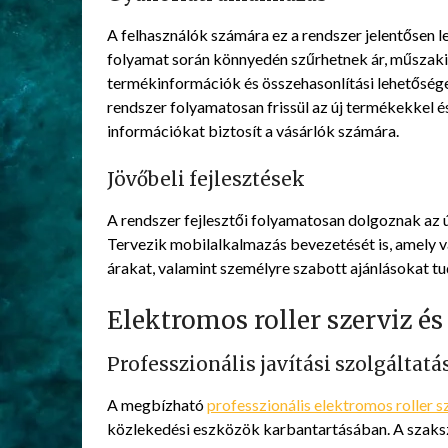
A felhasználók számára ez a rendszer jelentősen l
folyamat során könnyedén szűrhetnek ár, műszaki 
termékinformációk és összehasonlítási lehetősé
rendszer folyamatosan frissül az új termékekkel é
információkat biztosít a vásárlók számára.
Jövőbeli fejlesztések
A rendszer fejlesztői folyamatosan dolgoznak az 
Tervezik mobilalkalmazás bevezetését is, amely va
árakat, valamint személyre szabott ajánlásokat tu
Elektromos roller szerviz é
Professzionális javítási szolgáltat
A megbízható
professzionális elektromos roller s
közlekedési eszközök karbantartásában. A szaks