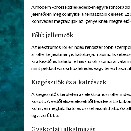
A modern városi közlekedésben egyre fontosabb 
jelentősen megkönnyítik a felhasználók életét. Ez 
könnyedén megtalálják az igényeiknek megfelelő 
Főbb jellemzők
Az elektromos roller index rendszer több szempon
a roller teljesítménye, hatótávja, maximális sebes
ki a kezdő és haladó felhasználók számára, valamin
mint például városi közlekedés vagy terep használ
Kiegészítők és alkatrészek
A kiegészítők területén az elektromos roller inde
között. A védőfelszerelésektől kezdve a táskákon
könnyen megtalálható és összehasonlítható. Az al
egyszerűbbé.
Gyakorlati alkalmazás