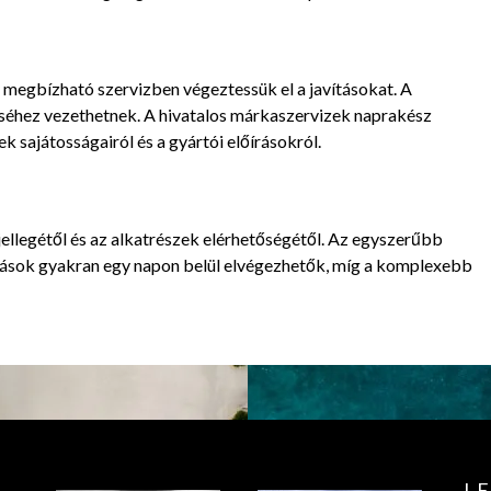
y megbízható szervizben végeztessük el a javításokat. A
séhez vezethetnek. A hivatalos márkaszervizek naprakész
 sajátosságairól és a gyártói előírásokról.
ellegétől és az alkatrészek elérhetőségétől. Az egyszerűbb
ítások gyakran egy napon belül elvégezhetők, míg a komplexebb
L