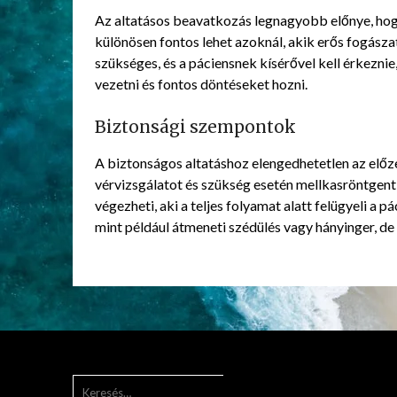
Az altatásos beavatkozás legnagyobb előnye, hog
különösen fontos lehet azoknál, akik erős fogásza
szükséges, és a páciensnek kísérővel kell érkeznie
vezetni és fontos döntéseket hozni.
Biztonsági szempontok
A biztonságos altatáshoz elengedhetetlen az előz
vérvizsgálatot és szükség esetén mellkasröntgent
végezheti, aki a teljes folyamat alatt felügyeli a 
mint például átmeneti szédülés vagy hányinger, de
KERESÉS: