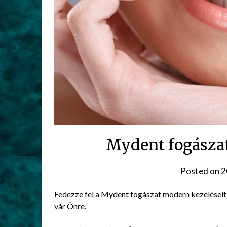
Mydent fogászat
Posted on
2
Fedezze fel a Mydent fogászat modern kezeléseit,
vár Önre.