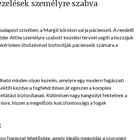
zelések személyre szabva
udapest szívében, a Margit körúton várja pácienseit. A rendelő
Léder Attila személyre szabott kezelési tervvel segíti a hozzájuk
akértelem ötvözésével biztosítják pácienseik számára a
lható minden olyan kezelés, amelyre egy modern fogászati
sektől kezdve a fogfehérítésen át egészen a komplex
ellátást biztosítanak. Különösen nagy hangsúlyt fektetnek a
résre, hiszen a megelőzés kulcsfontosságú a fogak
k
ásos fogászat lehetősége, amely ideális megoldás a szorongó