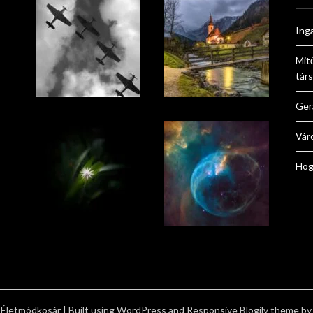
Ing
Mit
tár
Ger
Vár
Hog
Életmódkosár
| Built using WordPress and
Responsive Blogily
theme by