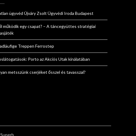
atlan ügyvéd Újváry Zsolt Ügyvédi Iroda Budapest
ől működik egy csapat? – A táncegyüttes stratégiai
sasjáték
adläufige Treppen Ferrostep
oslátogatások: Porto az Akciós Utak kínálatában
yan metsszünk cserjéket ősszel és tavasszal?
 Superb