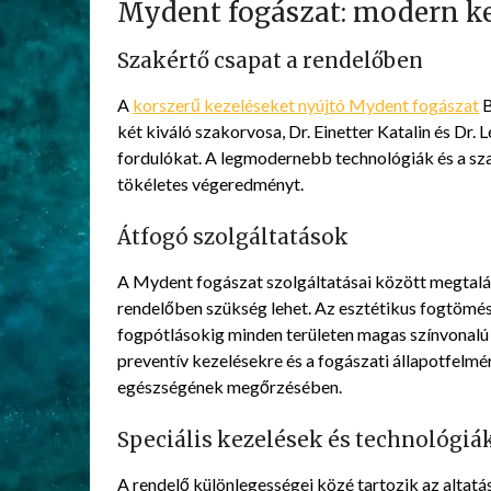
Mydent fogászat: modern ke
Szakértő csapat a rendelőben
A
korszerű kezeléseket nyújtó Mydent fogászat
B
két kiváló szakorvosa, Dr. Einetter Katalin és Dr. 
fordulókat. A legmodernebb technológiák és a sz
tökéletes végeredményt.
Átfogó szolgáltatások
A Mydent fogászat szolgáltatásai között megtalá
rendelőben szükség lehet. Az esztétikus fogtömé
fogpótlásokig minden területen magas színvonalú 
preventív kezelésekre és a fogászati állapotfelmé
egészségének megőrzésében.
Speciális kezelések és technológiá
A rendelő különlegességei közé tartozik az altat