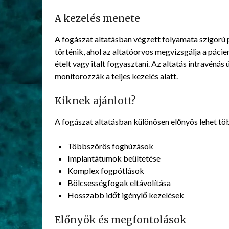
A kezelés menete
A fogászat altatásban végzett folyamata szigorú pr
történik, ahol az altatóorvos megvizsgálja a páci
ételt vagy italt fogyasztani. Az altatás intravénás
monitorozzák a teljes kezelés alatt.
Kiknek ajánlott?
A fogászat altatásban különösen előnyös lehet tö
Többszörös foghúzások
Implantátumok beültetése
Komplex fogpótlások
Bölcsességfogak eltávolítása
Hosszabb időt igénylő kezelések
Előnyök és megfontolások