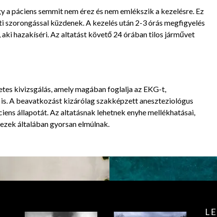
y a páciens semmit nem érez és nem emlékszik a kezelésre. Ez
ti szorongással küzdenek. A kezelés után 2-3 órás megfigyelés
, aki hazakíséri. Az altatást követő 24 órában tilos járművet
etes kivizsgálás, amely magában foglalja az EKG-t,
 is. A beavatkozást kizárólag szakképzett aneszteziológus
páciens állapotát. Az altatásnak lehetnek enyhe mellékhatásai,
 ezek általában gyorsan elmúlnak.
L