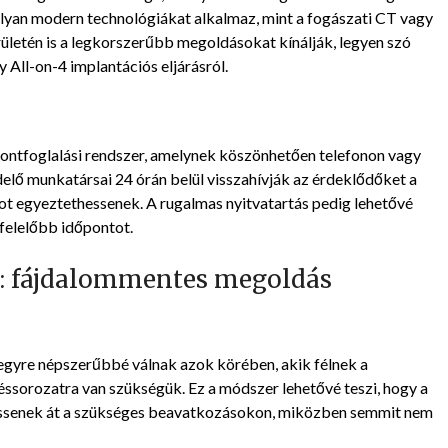
lyan modern technológiákat alkalmaz, mint a fogászati CT vagy
letén is a legkorszerűbb megoldásokat kínálják, legyen szó
 All-on-4 implantációs eljárásról.
pontfoglalási rendszer, amelynek köszönhetően telefonon vagy
ndelő munkatársai 24 órán belül visszahívják az érdeklődőket a
ot egyeztethessenek. A rugalmas nyitvatartás pedig lehetővé
felelőbb időpontot.
n: fájdalommentes megoldás
egyre népszerűbbé válnak azok körében, akik félnek a
ssorozatra van szükségük. Ez a módszer lehetővé teszi, hogy a
essenek át a szükséges beavatkozásokon, miközben semmit nem