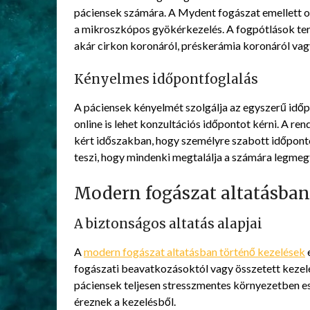
páciensek számára. A Mydent fogászat emellett o
a mikroszkópos gyökérkezelés. A fogpótlások terü
akár cirkon koronáról, préskerámia koronáról vagy
Kényelmes időpontfoglalás
A páciensek kényelmét szolgálja az egyszerű idő
online is lehet konzultációs időpontot kérni. A re
kért időszakban, hogy személyre szabott időpont
teszi, hogy mindenki megtalálja a számára legmeg
Modern fogászat altatásba
A biztonságos altatás alapjai
A
modern fogászat altatásban történő kezelések
fogászati beavatkozásoktól vagy összetett kezelé
páciensek teljesen stresszmentes környezetben 
éreznek a kezelésből.