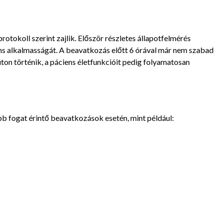
otokoll szerint zajlik. Először részletes állapotfelmérés
ens alkalmasságát. A beavatkozás előtt 6 órával már nem szabad
 úton történik, a páciens életfunkcióit pedig folyamatosan
bb fogat érintő beavatkozások esetén, mint például: